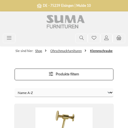
alt springen
DE - 75239 Eisingen | Mulde 10
Sie sind hier:
Shop
Ohrschmuckfurnituren
Klemmschraube
Produkte filtern