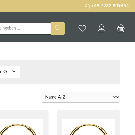
+49 7232 809454
r-Ø