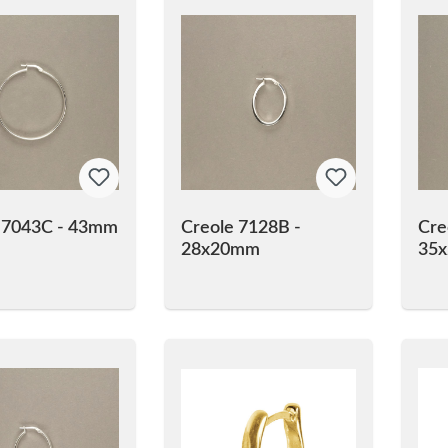
 7043C - 43mm
Creole 7128B -
Cre
28x20mm
35