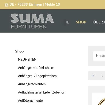
DE - 75239 Eisingen | Mulde 10
springen
Zur Hauptnavigation springen
HOME
SHOP
ÜBER 
Shop
Herst
NEUHEITEN
Anhänger mit Perlschalen
Anhänger- / Logoplättchen
Anhängerschlaufen
Auffädelmaterial, Leder, Zubehör
Auflötornamente