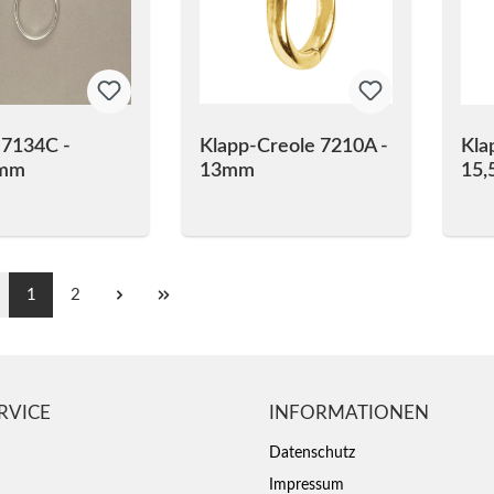
 7134C -
Klapp-Creole 7210A -
Kla
6mm
13mm
15
1
2
RVICE
INFORMATIONEN
Datenschutz
Impressum