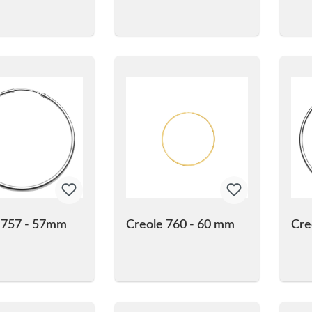
 757 - 57mm
Creole 760 - 60 mm
Cre