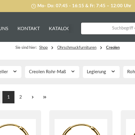
Mo- Do: 07:45 - 16:15 & Fr: 7:45 – 12:00 Uhr
UNS
KONTAKT
KATALOG
Sie sind hier:
Shop
Ohrschmuckfurnituren
Creolen
eller
Creolen Rohr-Maß
Legierung
Roh
1
2