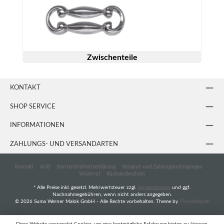
Zwischenteile
KONTAKT
SHOP SERVICE
INFORMATIONEN
ZAHLUNGS- UND VERSANDARTEN
Kontakt
AGB
Barrierefreiheitserklärung
Versand- und Zahlungsbedingungen
Widerruf
Rücksendeschein
* Alle Preise inkl. gesetzl. Mehrwertsteuer zzgl.
Versandkosten
und ggf.
Nachnahmegebühren, wenn nicht anders angegeben.
© 2026 Suma Werner Malok GmbH - Alle Rechte vorbehalten. Theme by
ThemeWare®
Diese Website verwendet Cookies, um eine bestmögliche Erfahrung bieten zu können.