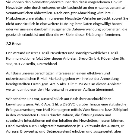
Sie können den Newsletter jederzeit über den dafür vorgesehenen Link im
Newsletter oder durch entsprechende Nachricht an den eingangs genannten
Verantwortlichen abbestellen. Nach erfolgter Abmeldung wird Ihre E-
Mailadresse unverzüglich in unserem Newsletter-Verteiler gelöscht, soweit Sie
nicht ausdrücklich in eine weitere Nutzung Ihrer Daten eingewilligt haben
oder wir uns eine darüberhinausgehende Datenverwendung vorbehalten, die
gesetzlich erlaubt ist und über die wir Sie in dieser Erklärung informieren.
7.2
Brevo
Der Versand unserer E-Mail-Newsletter und sonstiger werblicher E-Mail-
Kommunikation erfolgt über diesen Anbieter: Brevo GmbH, Köpenicker Str.
126, 10179 Berlin, Deutschland
Auf Basis unseres berechtigten Interesses an einem effektiven und
nutzerfreundlichen E-Mail-Marketing geben wir Ihre bei der Anmeldung
bereitgestellten Daten gem. Art. 6 Abs. 1 lit. f DSGVO an diesen Anbieter
weiter, damit dieser den Mailversand in unserem Auftrag übernimmt.
Wir behalten uns vor, ausschließlich auf Basis Ihrer ausdrücklichen
Einwilligung gem. Art. 6 Abs. 1 lit. a DSGVO darüber hinaus eine statistische
Erfolgsauswertung von Mail-Kampagnen mittels Web Beacons bzw. Zählpixel
in den versendeten E-Mails durchzuführen, die Öffnungsraten und
spezifische Interaktionen mit den Inhalten des Newsletters messen können.
Dabei werden auch Endgeräteinformationen (z.B. Zeitpunkt des Aufrufs, IP-
Adresse, Browsertyp und Betriebssystem) erhoben und ausgewertet, aber