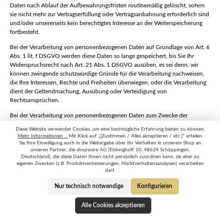
Daten nach Ablauf der Aufbewahrungsfristen routinemäßig gelöscht, sofern
sie nicht mehr zur Vertragserfüllung oder Vertragsanbahnung erforderlich sind
und/oder unsererseits kein berechtigtes Interesse an der Weiterspeicherung
fortbesteht.
Bei der Verarbeitung von personenbezogenen Daten auf Grundlage von Art. 6
Abs. 1 lit. f DSGVO werden diese Daten so lange gespeichert, bis Sie Ihr
Widerspruchsrecht nach Art. 21 Abs. 1 DSGVO ausüben, es sei denn, wir
können zwingende schutzwürdige Gründe für die Verarbeitung nachweisen,
die Ihre Interessen, Rechte und Freiheiten überwiegen, oder die Verarbeitung
dient der Geltendmachung, Ausübung oder Verteidigung von
Rechtsansprüchen.
Bei der Verarbeitung von personenbezogenen Daten zum Zwecke der
Direktwerbung auf Grundlage von Art. 6 Abs. 1 lit. f DSGVO werden diese
Diese Website verwendet Cookies, um eine bestmögliche Erfahrung bieten zu können.
Daten so lange gespeichert, bis Sie Ihr Widerspruchsrecht nach Art. 21 Abs. 2
Mehr Informationen ...
Mit Klick auf „[Zustimmen / Alles akzeptieren / etc.]“ erteilen
DSGVO ausüben.
Sie Ihre Einwilligung auch in die Weitergabe über Ihr Verhalten in unserem Shop an
unseren Partner, die shopware AG (Ebbinghoff 10, 48624 Schöppingen,
Deutschland), die diese Daten Ihnen nicht persönlich zuordnen kann, sie aber zu
Sofern sich aus den sonstigen Informationen dieser Erklärung über spezifische
eigenen Zwecken (z.B. Produktverbesserungen, Marktverhaltensanalysen) verarbeiten
Verarbeitungssituationen nichts anderes ergibt, werden gespeicherte
darf.
personenbezogene Daten im Übrigen dann gelöscht, wenn sie für die Zwecke,
für die sie erhoben oder auf sonstige Weise verarbeitet wurden, nicht mehr
Nur technisch notwendige
Konfigurieren
notwendig sind.
Alle Cookies akzeptieren