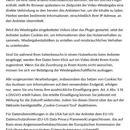
Wenn Sie eine Seite unseres Internetauftritts aufrufen, die ein solches Plugin
enthält, stellt Ihr Browser spätestens im Zeitpunkt der Video-Wiedergabe eine
direkte Verbindung zu den Servern des Anbieters her, um die Inhalte zu laden.
Hierbei werden bestimmte Informationen, einschließlich Ihrer IP-Adresse, an
den Anbieter übermittelt.
Wird die Wiedergabe eingebetteter Videos über das Plugin gestartet, setzt der
Anbieter zudem Cookies ein, um Informationen über das Nutzerverhalten zu
sammeln, Wiedergabestatistiken zu erstellen und missbräuchliches Verhalten
zu unterbinden.
Sind Sie während Ihres Seitenbesuchs in einem Nutzerkonto beim Anbieter
eingeloggt, werden Ihre Daten beim Klick auf ein Video direkt Ihrem Konto
zugeordnet. Wenn Sie die Zuordnung zu Ihrem Konto nicht wünschen,
müssen Sie sich vor Betätigung der Wiedergabeschaltfläche ausloggen.
Alle vorgenannten Verarbeitungen, insbesondere das Setzen von Cookies für
das Auslesen von Informationen auf dem verwendeten Endgerät, erfolgen
nur, wenn Sie uns hierzu Ihre ausdrückliche Einwilligung gem. Art. 6 Abs. 1 lit.
a DSGVO erteilt haben. Die erteilte Einwilligung können Sie jederzeit mit
Wirkung für die Zukunft widerrufen, indem Sie diesen Dienst über das auf der
Webseite bereitgestellte „Cookie-Consent-Tool“ deaktivieren.
Für Datenübermittlungen in die USA hat sich der Anbieter dem EU-US-
Datenschutzrahmen (EU-US Data Privacy Framework) angeschlossen, das auf
Basis eines Angemessenheitsbeschlusses der Europäischen Kommission die
Einhaltung des europäischen Datenschutzniveaus sicherstellt.