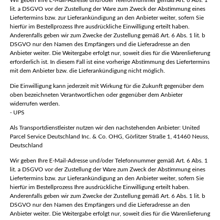
Wir geben Ihre E-Mail-Adresse und/oder Telefonnummer gemäß Art. 6 Abs. 1
lit. a DSGVO vor der Zustellung der Ware zum Zweck der Abstimmung eines
Liefertermins bzw. zur Lieferankündigung an den Anbieter weiter, sofern Sie
hierfür im Bestellprozess Ihre ausdrückliche Einwilligung erteilt haben.
Anderenfalls geben wir zum Zwecke der Zustellung gemäß Art. 6 Abs. 1 lit. b
DSGVO nur den Namen des Empfängers und die Lieferadresse an den
Anbieter weiter. Die Weitergabe erfolgt nur, soweit dies für die Warenlieferung
erforderlich ist. In diesem Fall ist eine vorherige Abstimmung des Liefertermins
mit dem Anbieter bzw. die Lieferankündigung nicht möglich.
Die Einwilligung kann jederzeit mit Wirkung für die Zukunft gegenüber dem
oben bezeichneten Verantwortlichen oder gegenüber dem Anbieter
widerrufen werden.
- UPS
Als Transportdienstleister nutzen wir den nachstehenden Anbieter: United
Parcel Service Deutschland Inc. & Co. OHG, Görlitzer Straße 1, 41460 Neuss,
Deutschland
Wir geben Ihre E-Mail-Adresse und/oder Telefonnummer gemäß Art. 6 Abs. 1
lit. a DSGVO vor der Zustellung der Ware zum Zweck der Abstimmung eines
Liefertermins bzw. zur Lieferankündigung an den Anbieter weiter, sofern Sie
hierfür im Bestellprozess Ihre ausdrückliche Einwilligung erteilt haben.
Anderenfalls geben wir zum Zwecke der Zustellung gemäß Art. 6 Abs. 1 lit. b
DSGVO nur den Namen des Empfängers und die Lieferadresse an den
Anbieter weiter. Die Weitergabe erfolgt nur, soweit dies für die Warenlieferung