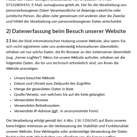
07232809453, E-Mail: suma@suma-gmbh.de. Der für die Verarbeitung von
personenbezogenen Daten Verantwortliche ist diejenige natürliche oder
juristische Person, die allein oder gemeinsam mit anderen über die Zwecke
und Mittel der Verarbeitung von personenbezogenen Daten entscheidet.
2) Datenerfassung beim Besuch unserer Website
2.1
Bei der bloß informatorischen Nutzung unserer Website, also wenn Sie
sich nicht registrieren oder uns anderweitig Informationen übermitteln,
erheben wir nur solche Daten, die Ihr Browser an den Seitenserver übermittelt
(sog. „Server-Logfiles“). Wenn Sie unsere Website aufrufen, erheben wir die
folgenden Daten, die für uns technisch erforderlich sind, um Ihnen die
Website anzuzeigen:
Unsere besuchte Website
Datum und Uhrzeit zum Zeitpunkt des Zugriffes
Menge der gesendeten Daten in Byte
Quelle/Verweis, von welchem Sie auf die Seite gelangten
Verwendeter Browser
Verwendetes Betriebssystem
Verwendete IP-Adresse (ggf.: in anonymisierter Form)
Die Verarbeitung erfolgt gemäß Art. 6 Abs. 1 lit. f DSGVO auf Basis unseres
berechtigten Interesses an der Verbesserung der Stabilität und Funktionalität
unserer Website. Eine Weitergabe oder anderweitige Verwendung der Daten
findet nicht statt. Wir behalten uns allerdings vor, die Server-Logfiles