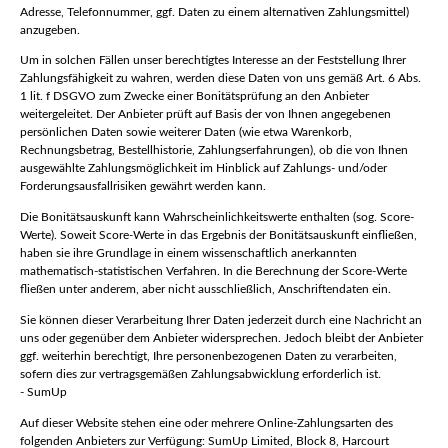
Adresse, Telefonnummer, ggf. Daten zu einem alternativen Zahlungsmittel)
anzugeben.
Um in solchen Fällen unser berechtigtes Interesse an der Feststellung Ihrer
Zahlungsfähigkeit zu wahren, werden diese Daten von uns gemäß Art. 6 Abs.
1 lit. f DSGVO zum Zwecke einer Bonitätsprüfung an den Anbieter
weitergeleitet. Der Anbieter prüft auf Basis der von Ihnen angegebenen
persönlichen Daten sowie weiterer Daten (wie etwa Warenkorb,
Rechnungsbetrag, Bestellhistorie, Zahlungserfahrungen), ob die von Ihnen
ausgewählte Zahlungsmöglichkeit im Hinblick auf Zahlungs- und/oder
Forderungsausfallrisiken gewährt werden kann.
Die Bonitätsauskunft kann Wahrscheinlichkeitswerte enthalten (sog. Score-
Werte). Soweit Score-Werte in das Ergebnis der Bonitätsauskunft einfließen,
haben sie ihre Grundlage in einem wissenschaftlich anerkannten
mathematisch-statistischen Verfahren. In die Berechnung der Score-Werte
fließen unter anderem, aber nicht ausschließlich, Anschriftendaten ein.
Sie können dieser Verarbeitung Ihrer Daten jederzeit durch eine Nachricht an
uns oder gegenüber dem Anbieter widersprechen. Jedoch bleibt der Anbieter
ggf. weiterhin berechtigt, Ihre personenbezogenen Daten zu verarbeiten,
sofern dies zur vertragsgemäßen Zahlungsabwicklung erforderlich ist.
- SumUp
Auf dieser Website stehen eine oder mehrere Online-Zahlungsarten des
folgenden Anbieters zur Verfügung: SumUp Limited, Block 8, Harcourt