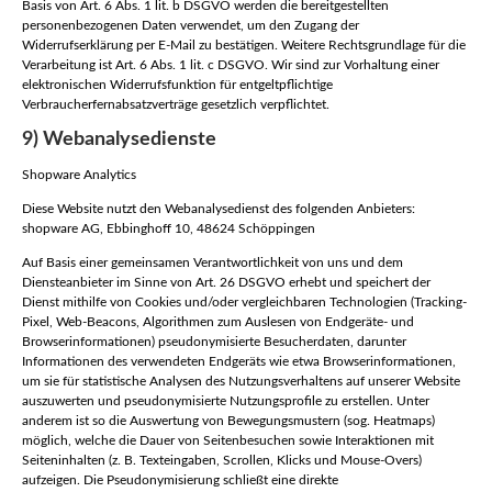
Basis von Art. 6 Abs. 1 lit. b DSGVO werden die bereitgestellten
personenbezogenen Daten verwendet, um den Zugang der
Widerrufserklärung per E-Mail zu bestätigen. Weitere Rechtsgrundlage für die
Verarbeitung ist Art. 6 Abs. 1 lit. c DSGVO. Wir sind zur Vorhaltung einer
elektronischen Widerrufsfunktion für entgeltpflichtige
Verbraucherfernabsatzverträge gesetzlich verpflichtet.
9) Webanalysedienste
Shopware Analytics
Diese Website nutzt den Webanalysedienst des folgenden Anbieters:
shopware AG, Ebbinghoff 10, 48624 Schöppingen
Auf Basis einer gemeinsamen Verantwortlichkeit von uns und dem
Diensteanbieter im Sinne von Art. 26 DSGVO erhebt und speichert der
Dienst mithilfe von Cookies und/oder vergleichbaren Technologien (Tracking-
Pixel, Web-Beacons, Algorithmen zum Auslesen von Endgeräte- und
Browserinformationen) pseudonymisierte Besucherdaten, darunter
Informationen des verwendeten Endgeräts wie etwa Browserinformationen,
um sie für statistische Analysen des Nutzungsverhaltens auf unserer Website
auszuwerten und pseudonymisierte Nutzungsprofile zu erstellen. Unter
anderem ist so die Auswertung von Bewegungsmustern (sog. Heatmaps)
möglich, welche die Dauer von Seitenbesuchen sowie Interaktionen mit
Seiteninhalten (z. B. Texteingaben, Scrollen, Klicks und Mouse-Overs)
aufzeigen. Die Pseudonymisierung schließt eine direkte