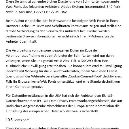
Diese Seite nutzt zur einheitlichen Darstellung von Schriftarten sogenannte
Web Fonts des folgenden Anbieters: Adobe Systems Incorporated, 345 Park
Avenue, San Jose, CA 95110-2704, USA
Beim Aufruf einer Seite lädt Ihr Browser die benötigten Web Fonts in ihren
Browser-Cache, um Texte und Schriftarten korrekt anzuzeigen und stellt eine
direkte Verbindung zu den Servern des Anbieters her. Hierbei werden
bestimmte Browserinformationen, einschließlich Ihrer IP-Adresse, an den
Anbieter übermittelt.
Die Verarbeitung von personenbezogenen Daten im Zuge der
Verbindungsaufnahme mit dem Anbieter der Schriftarten wird nur dann
vollzogen, wenn Sie uns gemäß Art. 6 Abs. 1 lit. a DSGVO dazu Ihre
ausdrückliche Einwilligung erteilt haben. Sie können Ihre erteilte Einwilligung
jederzeit mit Wirkung für die Zukunft widerrufen, indem Sie diesen Dienst
über das auf der Webseite bereitgestellte „Cookie-Consent-Tool“ deaktivieren.
Falls Ihr Browser keine Web Fonts unterstützt, wird eine Standardschrift von
Ihrem Computer genutzt.
Für Datenübermittlungen in die USA hat sich der Anbieter dem EU-US-
Datenschutzrahmen (EU-US Data Privacy Framework) angeschlossen, das auf
Basis eines Angemessenheitsbeschlusses der Europäischen Kommission die
Einhaltung des europäischen Datenschutzniveaus sicherstellt.
10.5
Fonts.com
Diese Seite nutzt zur einheitlichen Darstellung von Schriftarten sogenannte