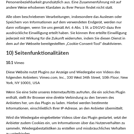
Personenbeziehbarkeit grundsätzlich aus. Eine Zusammenführung mit auf
andere Weise erhobenen Klardaten zu Ihrer Person findet nicht statt.
Alle oben beschriebenen Verarbeitungen, insbesondere das Auslesen oder
Speichern von Informationen auf dem verwendeten Endgerät, werden nur
dann vollzogen, wenn Sie uns gemäß Art. 6 Abs. 1 lit. a DSGVO dazu Ihre
ausdrückliche Einwilligung erteilt haben. Sie können Ihre erteilte Einwilligung
jederzeit mit Wirkung für die Zukunft widerrufen, indem Sie diesen Dienst in
dem auf der Webseite bereitgestellten „Cookie-Consent-Tool“ deaktivieren.
10) Seitenfunktionalitäten
10.1
Vimeo
Diese Website nutzt Plugins zur Anzeige und Wiedergabe von Videos des
folgenden Anbieters: Vimeo.com, Inc., 330 West 34th Street, 10th Floor, New
York, NY 10001, USA
Wenn Sie eine Seite unseres Internetauftritts aufrufen, die ein solches Plugin
enthält, stellt Ihr Browser eine direkte Verbindung zu den Servern des
Anbieters her, um das Plugin zu laden. Hierbei werden bestimmte
Informationen, einschließlich Ihrer IP-Adresse, an den Anbieter übermittelt.
Wird die Wiedergabe eingebetteter Videos über das Plugin gestartet, setzt der
Anbieter zudem Cookies ein, um Informationen über das Nutzerverhalten zu
sammeln, Wiedergabestatistiken zu erstellen und missbräuchliches Verhalten
zu unterbinden.